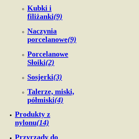
Kubki i
filiżanki
(9)
Naczynia
porcelanowe
(9)
Porcelanowe
Słoiki
(2)
Sosjerki
(3)
Talerze, miski,
półmiski
(4)
Produkty z
nylonu
(14)
Przyrządy do