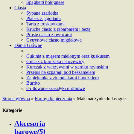
Spaghetti bolognese
Ciasta
Sypana szarlotka
Placek z jagodami
Tarta z truskawkami
Kruche ciasto z rabarbarem i bezą
Proste ciasto z owocami
Cytrynowe ciasto migdałowe
Dania Główne
Cukinia z mięsem mielonym oraz kuskusem
Gulasz z kurczaka i soczewicy
Kurczak z warzywami w garnku rzymskim
Przepis na szparagi pod beszamelem
Zapiekanka z ziemniakami i boczkiem
Burrito
Grillowane szaszłyki drobiowe
Strona główna
»
Formy do pieczenia
»
Małe naczynie do lasagne
Kategorie
Akcesoria
barowe
(5)