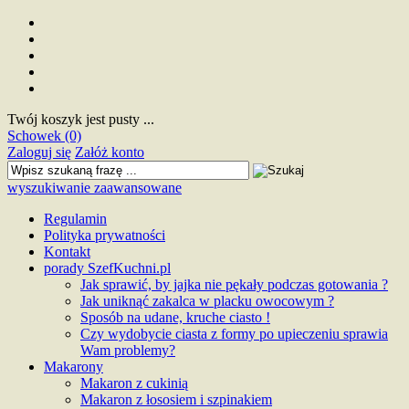
Twój koszyk jest pusty ...
Schowek (0)
Zaloguj się
Załóż konto
wyszukiwanie zaawansowane
Regulamin
Polityka prywatności
Kontakt
porady SzefKuchni.pl
Jak sprawić, by jajka nie pękały podczas gotowania ?
Jak uniknąć zakalca w placku owocowym ?
Sposób na udane, kruche ciasto !
Czy wydobycie ciasta z formy po upieczeniu sprawia
Wam problemy?
Makarony
Makaron z cukinią
Makaron z łososiem i szpinakiem